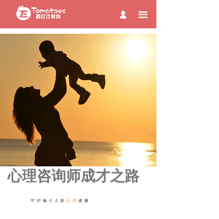
page contents
끀
넙
心理咨询师成才之路
守 护 每 个 人 的
心 理
健 康
——————————